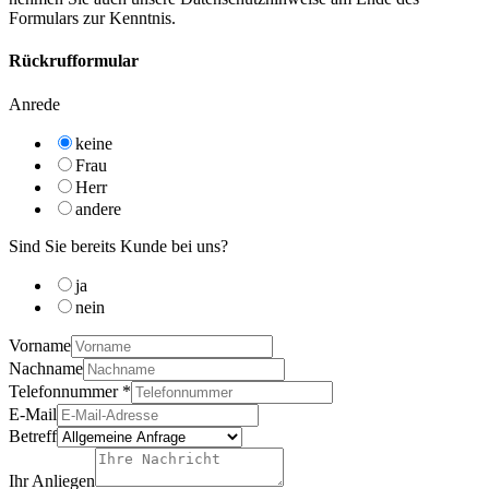
Formulars zur Kenntnis.
Rückrufformular
Anrede
keine
Frau
Herr
andere
Sind Sie bereits Kunde bei uns?
ja
nein
Vorname
Nachname
Telefonnummer
*
E-Mail
Betreff
Ihr Anliegen