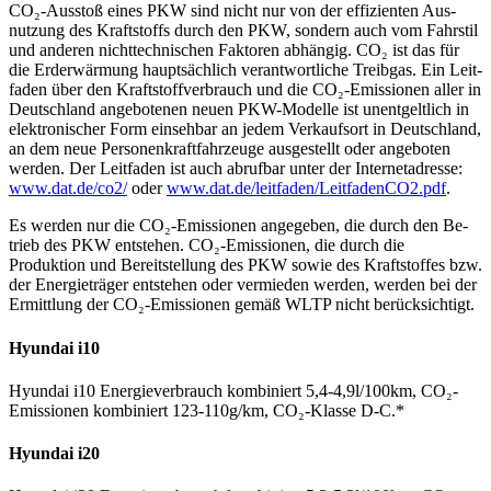
CO₂-Ausstoß eines PKW sind nicht nur von der effizienten Aus­
nutzung des Kraft­stoffs durch den PKW, sondern auch vom Fahr­stil
und anderen nicht­technischen Faktoren ab­hängig. CO₂ ist das für
die Erd­erwärmung haupt­sächlich ver­antwortliche Treib­gas. Ein Leit­
faden über den Kraft­stoff­verbrauch und die CO₂-Emissionen aller in
Deutschland an­gebotenen neuen PKW-Modelle ist un­entgeltlich in
elektronischer Form ein­sehbar an jedem Verkaufs­ort in Deutschland,
an dem neue Personen­kraftfahrzeuge aus­gestellt oder an­geboten
werden. Der Leit­faden ist auch ab­rufbar unter der Internet­adresse:
www.dat.de/co2/
oder
www.dat.de/leitfaden/LeitfadenCO2.pdf
.
Es werden nur die CO₂-Emissionen ange­geben, die durch den Be­
trieb des PKW ent­stehen. CO₂-Emissionen, die durch die
Produktion und Bereit­stellung des PKW sowie des Kraft­stoffes bzw.
der Energie­träger ent­stehen oder ver­mieden werden, werden bei der
Er­mittlung der CO₂-Emissionen gemäß WLTP nicht berücksichtigt.
Hyundai i10
Hyundai i10 Energieverbrauch kombiniert 5,4-4,9l/100km, CO₂-
Emissionen kombiniert 123-110g/km, CO₂-Klasse D-C.*
Hyundai i20