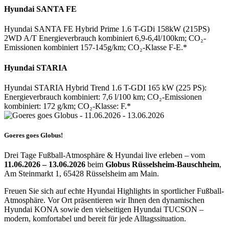
Hyundai SANTA FE
Hyundai SANTA FE Hybrid Prime 1.6 T-GDi 158kW (215PS)
2WD A/T Energieverbrauch kombiniert 6,9-6,4l/100km; CO₂-
Emissionen kombiniert 157-145g/km; CO₂-Klasse F-E.*
Hyundai STARIA
Hyundai STARIA Hybrid Trend 1.6 T-GDI 165 kW (225 PS):
Energieverbrauch kombiniert: 7,6 l/100 km; CO₂-Emissionen
kombiniert: 172 g/km; CO₂-Klasse: F.*
Goeres goes Globus!
Drei Tage Fußball-Atmosphäre & Hyundai live erleben – vom
11.06.2026
–
13.06.2026
beim
Globus Rüsselsheim-Bauschheim
,
Am Steinmarkt 1, 65428 Rüsselsheim am Main.
Freuen Sie sich auf echte Hyundai Highlights in sportlicher Fußball-
Atmosphäre. Vor Ort präsentieren wir Ihnen den dynamischen
Hyundai KONA sowie den vielseitigen Hyundai TUCSON –
modern, komfortabel und bereit für jede Alltagssituation.