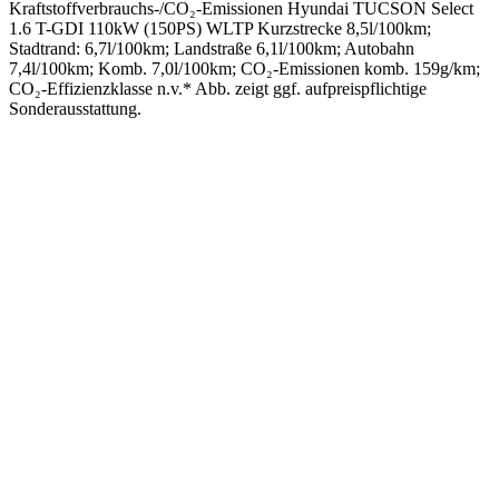
Kraftstoffverbrauchs-/CO₂-Emissionen Hyundai TUCSON Select
1.6 T-GDI 110kW (150PS) WLTP Kurzstrecke 8,5l/100km;
Stadtrand: 6,7l/100km; Landstraße 6,1l/100km; Autobahn
7,4l/100km; Komb. 7,0l/100km; CO₂-Emissionen komb. 159g/km;
CO₂-Effizienzklasse n.v.* Abb. zeigt ggf. aufpreispflichtige
Sonderausstattung.