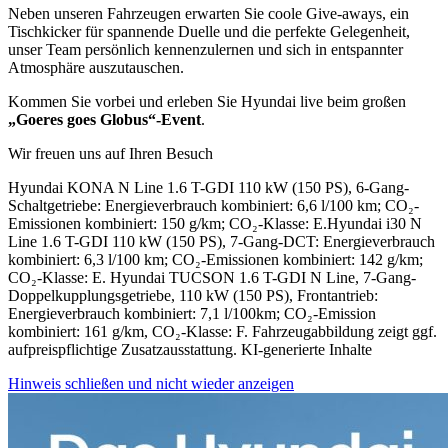
Neben unseren Fahrzeugen erwarten Sie coole Give-aways, ein
Tischkicker für spannende Duelle und die perfekte Gelegenheit,
unser Team persönlich kennenzulernen und sich in entspannter
Atmosphäre auszutauschen.
Kommen Sie vorbei und erleben Sie Hyundai live beim großen
„Goeres goes Globus“-Event
.
Wir freuen uns auf Ihren Besuch
Hyundai KONA N Line 1.6 T-GDI 110 kW (150 PS), 6-Gang-
Schaltgetriebe: Energieverbrauch kombiniert: 6,6 l/100 km; CO₂-
Emissionen kombiniert: 150 g/km; CO₂-Klasse: E.
Hyundai i30 N
Line 1.6 T-GDI 110 kW (150 PS), 7-Gang-DCT: Energieverbrauch
kombiniert: 6,3 l/100 km; CO₂-Emissionen kombiniert: 142 g/km;
CO₂-Klasse: E. H
yundai TUCSON 1.6 T-GDI N Line, 7-Gang-
Doppelkupplungsgetriebe, 110 kW (150 PS), Frontantrieb:
Energieverbrauch kombiniert: 7,1 l/100km; CO₂-Emission
kombiniert: 161 g/km, CO₂-Klasse: F.
Fahrzeugabbildung zeigt ggf.
aufpreispflichtige Zusatzausstattung. KI-generierte Inhalte
Hinweis schließen und nicht wieder anzeigen