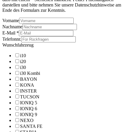
darstellen und bitte nehmen Sie unsere Datenschutzhinweise am
Ende des Formulars zur Kenntnis.
Vorname
Nachname
E-Mail
*
Telefonnr.
Wunschfahrzeug
i10
i20
i30
i30 Kombi
BAYON
KONA
INSTER
TUCSON
IONIQ 5
IONIQ 6
IONIQ 9
NEXO
SANTA FE