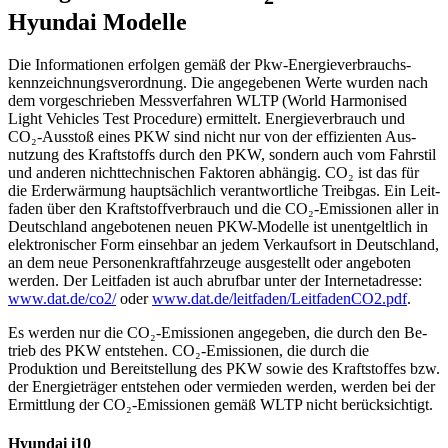
Hyundai Modelle
Die Informationen erfolgen gemäß der Pkw-Energie­verbrauchs­
kennzeichnungs­verordnung. Die an­gegebenen Werte wurden nach
dem vor­geschrieben Mess­verfahren WLTP (World Harmonised
Light Vehicles Test Procedure) er­mittelt. Energie­verbrauch und
CO₂-Ausstoß eines PKW sind nicht nur von der effizienten Aus­
nutzung des Kraft­stoffs durch den PKW, sondern auch vom Fahr­stil
und anderen nicht­technischen Faktoren ab­hängig. CO₂ ist das für
die Erd­erwärmung haupt­sächlich ver­antwortliche Treib­gas. Ein Leit­
faden über den Kraft­stoff­verbrauch und die CO₂-Emissionen aller in
Deutschland an­gebotenen neuen PKW-Modelle ist un­entgeltlich in
elektronischer Form ein­sehbar an jedem Verkaufs­ort in Deutschland,
an dem neue Personen­kraftfahrzeuge aus­gestellt oder an­geboten
werden. Der Leit­faden ist auch ab­rufbar unter der Internet­adresse:
www.dat.de/co2/
oder
www.dat.de/leitfaden/LeitfadenCO2.pdf
.
Es werden nur die CO₂-Emissionen ange­geben, die durch den Be­
trieb des PKW ent­stehen. CO₂-Emissionen, die durch die
Produktion und Bereit­stellung des PKW sowie des Kraft­stoffes bzw.
der Energie­träger ent­stehen oder ver­mieden werden, werden bei der
Er­mittlung der CO₂-Emissionen gemäß WLTP nicht berücksichtigt.
Hyundai i10