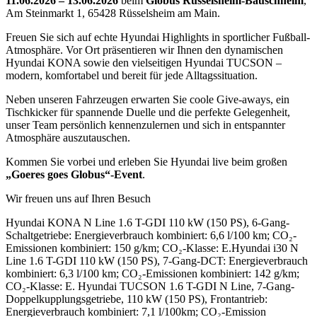
11.06.2026
–
13.06.2026
beim
Globus Rüsselsheim-Bauschheim
,
Am Steinmarkt 1, 65428 Rüsselsheim am Main.
Freuen Sie sich auf echte Hyundai Highlights in sportlicher Fußball-
Atmosphäre. Vor Ort präsentieren wir Ihnen den dynamischen
Hyundai KONA sowie den vielseitigen Hyundai TUCSON –
modern, komfortabel und bereit für jede Alltagssituation.
Neben unseren Fahrzeugen erwarten Sie coole Give-aways, ein
Tischkicker für spannende Duelle und die perfekte Gelegenheit,
unser Team persönlich kennenzulernen und sich in entspannter
Atmosphäre auszutauschen.
Kommen Sie vorbei und erleben Sie Hyundai live beim großen
„Goeres goes Globus“-Event
.
Wir freuen uns auf Ihren Besuch
Hyundai KONA N Line 1.6 T-GDI 110 kW (150 PS), 6-Gang-
Schaltgetriebe: Energieverbrauch kombiniert: 6,6 l/100 km; CO₂-
Emissionen kombiniert: 150 g/km; CO₂-Klasse: E.
Hyundai i30 N
Line 1.6 T-GDI 110 kW (150 PS), 7-Gang-DCT: Energieverbrauch
kombiniert: 6,3 l/100 km; CO₂-Emissionen kombiniert: 142 g/km;
CO₂-Klasse: E. H
yundai TUCSON 1.6 T-GDI N Line, 7-Gang-
Doppelkupplungsgetriebe, 110 kW (150 PS), Frontantrieb:
Energieverbrauch kombiniert: 7,1 l/100km; CO₂-Emission