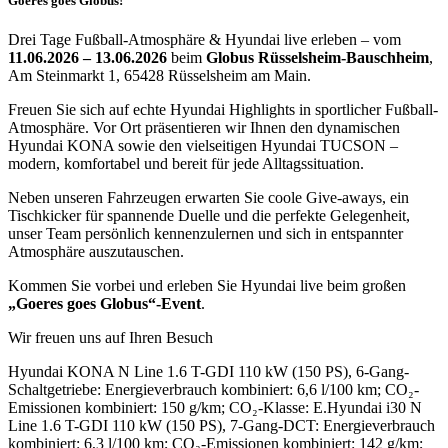
Goeres goes Globus!
Drei Tage Fußball-Atmosphäre & Hyundai live erleben – vom
11.06.2026
–
13.06.2026
beim
Globus Rüsselsheim-Bauschheim
,
Am Steinmarkt 1, 65428 Rüsselsheim am Main.
Freuen Sie sich auf echte Hyundai Highlights in sportlicher Fußball-
Atmosphäre. Vor Ort präsentieren wir Ihnen den dynamischen
Hyundai KONA sowie den vielseitigen Hyundai TUCSON –
modern, komfortabel und bereit für jede Alltagssituation.
Neben unseren Fahrzeugen erwarten Sie coole Give-aways, ein
Tischkicker für spannende Duelle und die perfekte Gelegenheit,
unser Team persönlich kennenzulernen und sich in entspannter
Atmosphäre auszutauschen.
Kommen Sie vorbei und erleben Sie Hyundai live beim großen
„Goeres goes Globus“-Event
.
Wir freuen uns auf Ihren Besuch
Hyundai KONA N Line 1.6 T-GDI 110 kW (150 PS), 6-Gang-
Schaltgetriebe: Energieverbrauch kombiniert: 6,6 l/100 km; CO₂-
Emissionen kombiniert: 150 g/km; CO₂-Klasse: E.
Hyundai i30 N
Line 1.6 T-GDI 110 kW (150 PS), 7-Gang-DCT: Energieverbrauch
kombiniert: 6,3 l/100 km; CO₂-Emissionen kombiniert: 142 g/km;