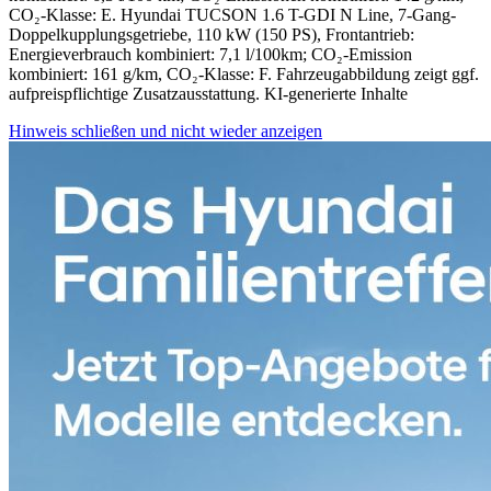
CO₂-Klasse: E. H
yundai TUCSON 1.6 T-GDI N Line, 7-Gang-
Doppelkupplungsgetriebe, 110 kW (150 PS), Frontantrieb:
Energieverbrauch kombiniert: 7,1 l/100km; CO₂-Emission
kombiniert: 161 g/km, CO₂-Klasse: F.
Fahrzeugabbildung zeigt ggf.
aufpreispflichtige Zusatzausstattung. KI-generierte Inhalte
Hinweis schließen und nicht wieder anzeigen