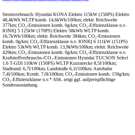
Stromverbrauch: Hyundai KONA Elektro 115kW (156PS) Elektro
48,4kWh WLTP komb. 14,6kWh/100km; elektr. Reichweite
377km; CO₂-Emissionen komb. 0g/km; CO₂-Effizienzklasse n.v.
IONIQ 5 125kW (170PS) Elektro 58kWh WLTP komb.
16,7kWh/100km; elektr. Reichweite 384km; CO₂-Emissionen
komb. 0g/km; CO₂-Effizienzklasse n.v. IONIQ 6 111kW (151PS)
Elektro 53kWh WLTP komb. 13,9kWh/100km; elektr. Reichweite
429km; CO₂-Emissionen komb. 0g/km; CO₂-Effizienzklasse n.v.
Kraftstoffverbrauchs-/CO₂-Emissionen Hyundai TUCSON Select
1.6 T-GDI 110kW (150PS) WLTP Kurzstrecke 8,5l/100km;
Stadtrand: 6,7l/100km; Landstraße 6,1l/100km; Autobahn
7,4l/100km; Komb. 7,0l/100km; CO₂-Emissionen komb. 159g/km;
CO₂-Effizienzklasse n.v.* Abb. zeigt ggf. aufpreispflichtige
Sonderausstattung.