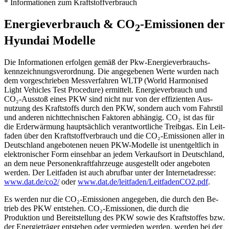
* Informationen zum Kraftstoffverbrauch
Energieverbrauch & CO
-Emissionen der
2
Hyundai Modelle
Die Informationen erfolgen gemäß der Pkw-Energie­verbrauchs­
kennzeichnungs­verordnung. Die an­gegebenen Werte wurden nach
dem vor­geschrieben Mess­verfahren WLTP (World Harmonised
Light Vehicles Test Procedure) er­mittelt. Energie­verbrauch und
CO₂-Ausstoß eines PKW sind nicht nur von der effizienten Aus­
nutzung des Kraft­stoffs durch den PKW, sondern auch vom Fahr­stil
und anderen nicht­technischen Faktoren ab­hängig. CO₂ ist das für
die Erd­erwärmung haupt­sächlich ver­antwortliche Treib­gas. Ein Leit­
faden über den Kraft­stoff­verbrauch und die CO₂-Emissionen aller in
Deutschland an­gebotenen neuen PKW-Modelle ist un­entgeltlich in
elektronischer Form ein­sehbar an jedem Verkaufs­ort in Deutschland,
an dem neue Personen­kraftfahrzeuge aus­gestellt oder an­geboten
werden. Der Leit­faden ist auch ab­rufbar unter der Internet­adresse:
www.dat.de/co2/
oder
www.dat.de/leitfaden/LeitfadenCO2.pdf
.
Es werden nur die CO₂-Emissionen ange­geben, die durch den Be­
trieb des PKW ent­stehen. CO₂-Emissionen, die durch die
Produktion und Bereit­stellung des PKW sowie des Kraft­stoffes bzw.
der Energie­träger ent­stehen oder ver­mieden werden, werden bei der